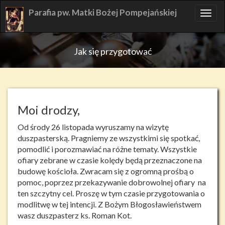
Skip
Parafia pw. Matki Bożej Pompejańskiej
TOG
to
NAV
content
Jak się przygotować
Moi drodzy,
Od środy 26 listopada wyruszamy na wizytę
duszpasterską. Pragniemy ze wszystkimi się spotkać,
pomodlić i porozmawiać na różne tematy. Wszystkie
ofiary zebrane w czasie kolędy będą przeznaczone na
budowę kościoła. Zwracam się z ogromną prośbą o
pomoc, poprzez przekazywanie dobrowolnej ofiary na
ten szczytny cel. Proszę w tym czasie przygotowania o
modlitwę w tej intencji. Z Bożym Błogosławieństwem
wasz duszpasterz ks. Roman Kot.