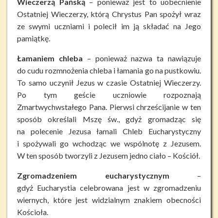
Wieczerzą Pańską
– ponieważ jest to uobecnienie
Ostatniej Wieczerzy, którą Chrystus Pan spożył wraz
ze swymi uczniami i polecił im ją składać na Jego
pamiątkę.
Łamaniem chleba
– ponieważ nazwa ta nawiązuje
do cudu rozmnożenia chleba i łamania go na pustkowiu.
To samo uczynił Jezus w czasie Ostatniej Wieczerzy.
Po tym geście uczniowie rozpoznają
Zmartwychwstałego Pana. Pierwsi chrześcijanie w ten
sposób określali Mszę św., gdyż gromadząc się
na polecenie Jezusa łamali Chleb Eucharystyczny
i spożywali go wchodząc we wspólnotę z Jezusem.
W ten sposób tworzyli z Jezusem jedno ciało – Kościół.
Zgromadzeniem eucharystycznym
–
gdyż Eucharystia celebrowana jest w zgromadzeniu
wiernych, które jest widzialnym znakiem obecności
Kościoła.