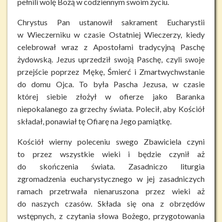
pełnili wolę Bożą w codziennym swoim życiu.
Chrystus Pan ustanowił sakrament Eucharystii
w Wieczerniku w czasie Ostatniej Wieczerzy, kiedy
celebrował wraz z Apostołami tradycyjną Paschę
żydowską. Jezus uprzedził swoją Paschę, czyli swoje
przejście poprzez Mękę, Śmierć i Zmartwychwstanie
do domu Ojca. To była Pascha Jezusa, w czasie
której siebie złożył w ofierze jako Baranka
niepokalanego za grzechy świata. Polecił, aby Kościół
składał, ponawiał tę Ofiarę na Jego pamiątkę.
Kościół wierny poleceniu swego Zbawiciela czyni
to przez wszystkie wieki i będzie czynił aż
do skończenia świata. Zasadniczo liturgia
zgromadzenia eucharystycznego w jej zasadniczych
ramach przetrwała nienaruszona przez wieki aż
do naszych czasów. Składa się ona z obrzędów
wstępnych, z czytania słowa Bożego, przygotowania