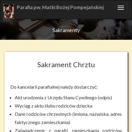
Skip
Parafia pw. Matki Bożej Pompejańskiej
TOG
to
NAV
content
Sakramenty
Sakrament Chrztu
Do kancelarii parafialnej należy dostarczyć:
Akt urodzenia z Urzędu Stanu Cywilnego (odpis)
Wyciąg z aktu ślubu rodziców dziecka
Dane rodziców chrzestnych (imiona, nazwiska, adres
faktycznego zamieszkania)
Zaświadczenie z parafii zamieszkania rodziców