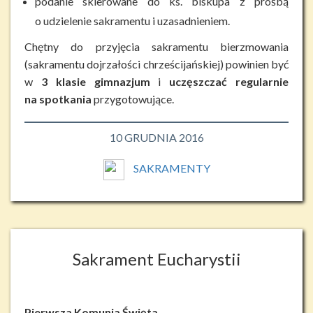
podanie skierowane do ks. biskupa z prośbą
o udzielenie sakramentu i uzasadnieniem.
Chętny do przyjęcia sakramentu bierzmowania
(sakramentu dojrzałości chrześcijańskiej) powinien być
w
3 klasie gimnazjum
i
uczęszczać regularnie
na spotkania
przygotowujące.
10 GRUDNIA 2016
SAKRAMENTY
Sakrament Eucharystii
Pierwsza Komunia Święta