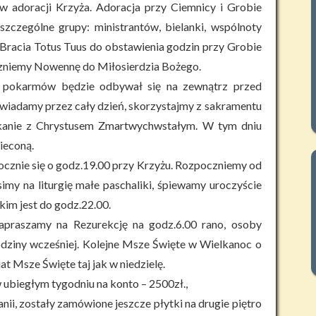
w adoracji Krzyża. Adoracja przy Ciemnicy i Grobie
zczególne grupy: ministrantów, bielanki, wspólnoty
. Bracia Totus Tuus do obstawienia godzin przy Grobie
czniemy Nowennę do Miłosierdzia Bożego.
 pokarmów będzie odbywał się na zewnątrz przed
powiadamy przez cały dzień, skorzystajmy z sakramentu
tkanie z Chrystusem Zmartwychwstałym. W tym dniu
ieconą.
ocznie się o godz.19.00 przy Krzyżu. Rozpoczniemy od
simy na liturgię małe paschaliki, śpiewamy uroczyście
kim jest do godz.22.00.
praszamy na Rezurekcję na godz.6.00 rano, osoby
odziny wcześniej. Kolejne Msze Święte w Wielkanoc o
iat Msze Święte taj jak w niedzielę.
ubiegłym tygodniu na konto – 2500zł.,
nii, zostały zamówione jeszcze płytki na drugie piętro