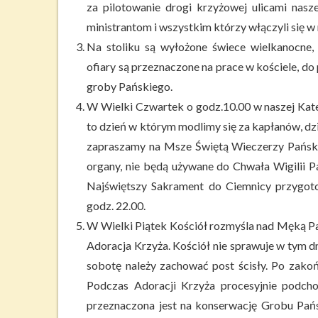
za pilotowanie drogi krzyżowej ulicami nasz
ministrantom i wszystkim którzy włączyli się w
Na stoliku są wyłożone świece wielkanocne
ofiary są przeznaczone na prace w kościele, d
groby Pańskiego.
W Wielki Czwartek o godz.10.00 w naszej Kat
to dzień w którym modlimy się za kapłanów, dz
zapraszamy na Msze Świętą Wieczerzy Pańskie
organy, nie będą używane do Chwała Wigilii P
Najświętszy Sakrament do Ciemnicy przygotow
godz. 22.00.
W Wielki Piątek Kościół rozmyśla nad Męką Pań
Adoracja Krzyża. Kościół nie sprawuje w tym d
sobotę należy zachować post ścisły. Po zakoń
Podczas Adoracji Krzyża procesyjnie podch
przeznaczona jest na konserwację Grobu Pańs