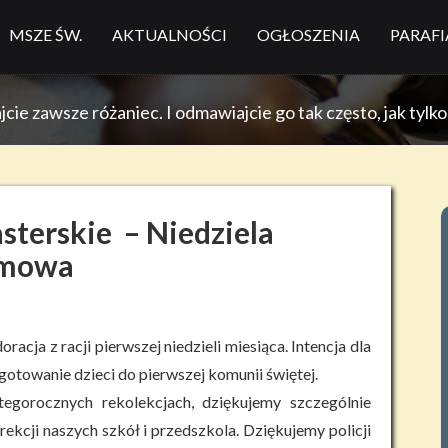
MSZE ŚW.
AKTUALNOŚCI
OGŁOSZENIA
PARAFI
ie zawsze różaniec. I odmawiajcie go tak często, jak tylk
sterskie – Niedziela
lmowa
acja z racji pierwszej niedzieli miesiąca. Intencja dla
otowanie dzieci do pierwszej komunii świętej.
tegorocznych rekolekcjach, dziękujemy szczególnie
kcji naszych szkół i przedszkola. Dziękujemy policji