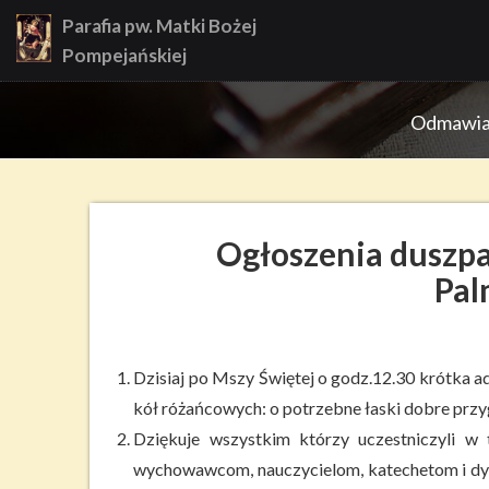
Skip
Parafia pw. Matki Bożej
to
Pompejańskiej
content
Odmawiajc
Ogłoszenia duszpa
Pa
Dzisiaj po Mszy Świętej o godz.12.30 krótka ador
kół różańcowych: o potrzebne łaski dobre przyg
Dziękuje wszystkim którzy uczestniczyli w 
wychowawcom, nauczycielom, katechetom i dyre