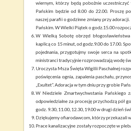
wiernym, którzy będą pobożnie uczestniczyć 
Pańskim będzie od 8.00 do 22.00. Proszę pos
naszej parafii o godzinne zmiany przy adoracji
Pańskim. W Wielki Piątek o godz.15.00 rozpo
W Wielką Sobotę obrzęd błogosławieństwa
kaplicą co 15 minut, od godz.9.00 do 17.00. S
pojednania, przygotujmy swoje serca na spo
ministranci tradycyjnie rozprowadzają wodę św
Uroczysta Msza Święta Wigilii Paschalnej rozp
poświęcenia ognia, zapalenia paschału, przyno
„Exultet”. Adoracja w tym dniu przy grobie Pańs
W Niedziele Zmartwychwstania Pańskiego za
odpowiedzialne za procesję przychodzą pół g
godz. 9.30, 11.00, 12.30, 19.00 w drugi dzień św
Dziękujemy ofiarodawcom, którzy przekazali w 
Prace kanalizacyjne zostały rozpoczęte w pleba