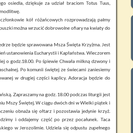
ego osiedla, dziękuje za udział braciom Totus Tuus,
 modlitwę.
, członkowie kół różańcowych rozprowadzają palmy
o puszki można wrzucić dobrowolne ofiary na kwiaty do
edrze będzie sprawowana Msza Święta Krzyżma. Jest
ień ustanowienia Eucharystii i Kapłaństwa. Wieczorem
j o godz.18.00. Po śpiewie Chwała milkną dzwony i
aschalnej. Po komunii świętej ze świecami zaniesiemy
anej w drugiej części kaplicy. Adoracja będzie do
ską. Zapraszamy na godz. 18.00 podczas liturgii jest
niu Mszy Świętej. W ciągu dwóch dni w Wielki piątek i
czeniu obnaża się ołtarz i pozostawia jedynie krzyż.
odzimy i oddajemy część po przez pocałunek. Taca
kiego w Jerozolimie. Udziela się odpustu zupełnego