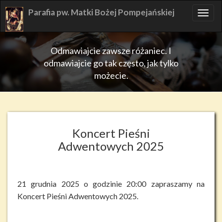
Skip
Parafia pw. Matki Bożej Pompejańskiej
TOG
to
NAV
content
Odmawiajcie zawsze różaniec. I
odmawiajcie go tak często, jak tylko
możecie.
Koncert Pieśni
Adwentowych 2025
21 grudnia 2025 o godzinie 20:00 zapraszamy na
Koncert Pieśni Adwentowych 2025.