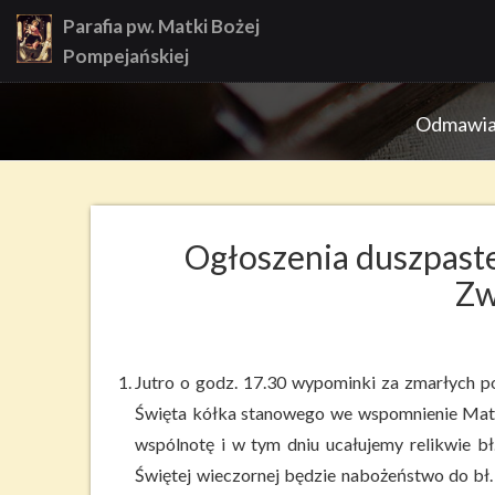
Skip
Parafia pw. Matki Bożej
to
Pompejańskiej
content
Odmawiajc
Ogłoszenia duszpaste
Zw
Jutro o godz. 17.30 wypominki za zmarłych p
Święta kółka stanowego we wspomnienie Matk
wspólnotę i w tym dniu ucałujemy relikwie b
Świętej wieczornej będzie nabożeństwo do bł