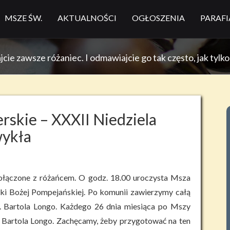
MSZE ŚW.
AKTUALNOŚCI
OGŁOSZENIA
PARAFI
ie zawsze różaniec. I odmawiajcie go tak często, jak tylk
rskie – XXXII Niedziela
ykła
ołączone z różańcem. O godz. 18.00 uroczysta Msza
i Bożej Pompejańskiej. Po komunii zawierzymy całą
ł. Bartola Longo. Każdego 26 dnia miesiąca po Mszy
. Bartola Longo. Zachęcamy, żeby przygotować na ten