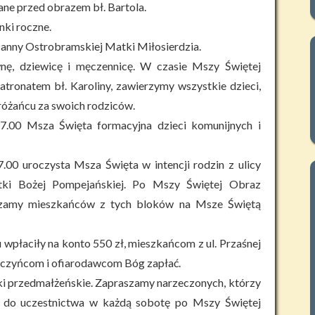
ane przed obrazem bł. Bartola.
nki roczne.
anny Ostrobramskiej Matki Miłosierdzia.
ę, dziewicę i męczennicę. W czasie Mszy Świętej
atronatem bł. Karoliny, zawierzymy wszystkie dzieci,
 różańcu za swoich rodziców.
17.00 Msza Święta formacyjna dzieci komunijnych i
7.00 uroczysta Msza Święta w intencji rodzin z ulicy
tki Bożej Pompejańskiej. Po Mszy Świętej Obraz
szamy mieszkańców z tych bloków na Msze Świętą
wpłaciły na konto 550 zł, mieszkańcom z ul. Przaśnej
arczyńcom i ofiarodawcom Bóg zapłać.
uki przedmałżeńskie. Zapraszamy narzeczonych, którzy
 do uczestnictwa w każdą sobotę po Mszy Świętej