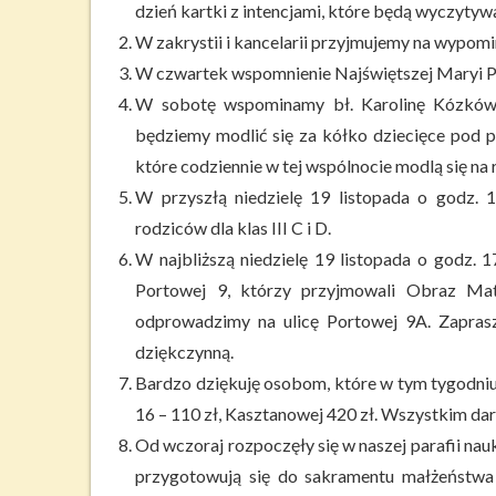
dzień kartki z intencjami, które będą wyczytyw
W zakrystii i kancelarii przyjmujemy na wypomi
W czwartek wspomnienie Najświętszej Maryi P
W sobotę wspominamy bł. Karolinę Kózkówn
będziemy modlić się za kółko dziecięce pod p
które codziennie w tej wspólnocie modlą się na
W przyszłą niedzielę 19 listopada o godz. 
rodziców dla klas III C i D.
W najbliższą niedzielę 19 listopada o godz. 1
Portowej 9, którzy przyjmowali Obraz Ma
odprowadzimy na ulicę Portowej 9A. Zapra
dziękczynną.
Bardzo dziękuję osobom, które w tym tygodniu 
16 – 110 zł, Kasztanowej 420 zł. Wszystkim d
Od wczoraj rozpoczęły się w naszej parafii na
przygotowują się do sakramentu małżeństwa